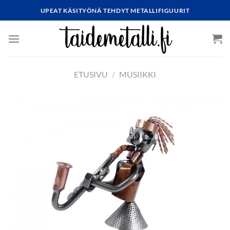
Skip
UPEAT KÄSITYÖNÄ TEHDYT METALLIFIGUURIT
to
content
ETUSIVU
/
MUSIIKKI