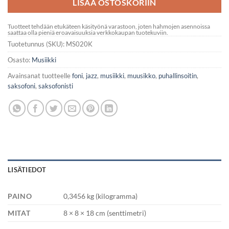
LISÄÄ OSTOSKORIIN
Tuotteet tehdään etukäteen käsityönä varastoon, joten hahmojen asennoissa
saattaa olla pieniä eroavaisuuksia verkkokaupan tuotekuviin.
Tuotetunnus (SKU):
MS020K
Osasto:
Musiikki
Avainsanat tuotteelle
foni
,
jazz
,
musiikki
,
muusikko
,
puhallinsoitin
,
saksofoni
,
saksofonisti
LISÄTIEDOT
PAINO
0,3456 kg (kilogramma)
MITAT
8 × 8 × 18 cm (senttimetri)