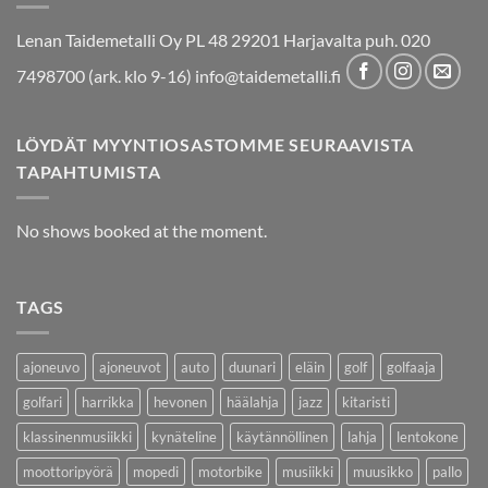
Lenan Taidemetalli Oy PL 48 29201 Harjavalta puh. 020
7498700 (ark. klo 9-16) info@taidemetalli.fi
LÖYDÄT MYYNTIOSASTOMME SEURAAVISTA
TAPAHTUMISTA
No shows booked at the moment.
TAGS
ajoneuvo
ajoneuvot
auto
duunari
eläin
golf
golfaaja
golfari
harrikka
hevonen
häälahja
jazz
kitaristi
klassinenmusiikki
kynäteline
käytännöllinen
lahja
lentokone
moottoripyörä
mopedi
motorbike
musiikki
muusikko
pallo