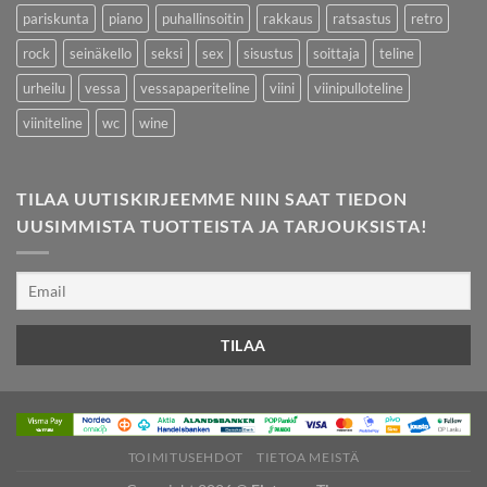
pariskunta
piano
puhallinsoitin
rakkaus
ratsastus
retro
rock
seinäkello
seksi
sex
sisustus
soittaja
teline
urheilu
vessa
vessapaperiteline
viini
viinipulloteline
viiniteline
wc
wine
TILAA UUTISKIRJEEMME NIIN SAAT TIEDON
UUSIMMISTA TUOTTEISTA JA TARJOUKSISTA!
TOIMITUSEHDOT
TIETOA MEISTÄ