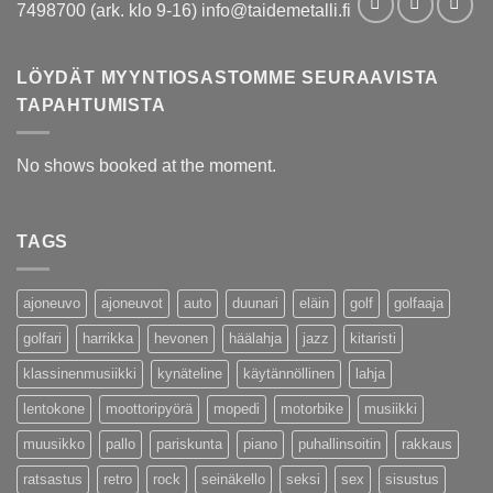
7498700 (ark. klo 9-16) info@taidemetalli.fi
LÖYDÄT MYYNTIOSASTOMME SEURAAVISTA
TAPAHTUMISTA
No shows booked at the moment.
TAGS
ajoneuvo
ajoneuvot
auto
duunari
eläin
golf
golfaaja
golfari
harrikka
hevonen
häälahja
jazz
kitaristi
klassinenmusiikki
kynäteline
käytännöllinen
lahja
lentokone
moottoripyörä
mopedi
motorbike
musiikki
muusikko
pallo
pariskunta
piano
puhallinsoitin
rakkaus
ratsastus
retro
rock
seinäkello
seksi
sex
sisustus