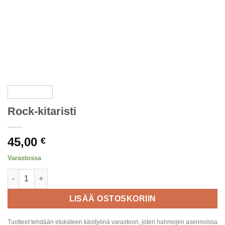
Rock-kitaristi
45,00
€
Varastossa
Rock-kitaristi määrä
LISÄÄ OSTOSKORIIN
Tuotteet tehdään etukäteen käsityönä varastoon, joten hahmojen asennoissa