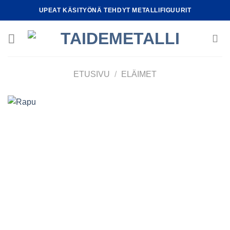
Skip
UPEAT KÄSITYÖNÄ TEHDYT METALLIFIGUURIT
to
content
ETUSIVU
/
ELÄIMET