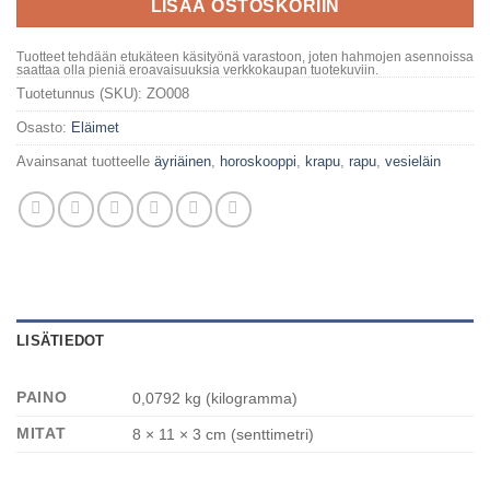
LISÄÄ OSTOSKORIIN
Tuotteet tehdään etukäteen käsityönä varastoon, joten hahmojen asennoissa
saattaa olla pieniä eroavaisuuksia verkkokaupan tuotekuviin.
Tuotetunnus (SKU):
ZO008
Osasto:
Eläimet
Avainsanat tuotteelle
äyriäinen
,
horoskooppi
,
krapu
,
rapu
,
vesieläin
LISÄTIEDOT
PAINO
0,0792 kg (kilogramma)
MITAT
8 × 11 × 3 cm (senttimetri)