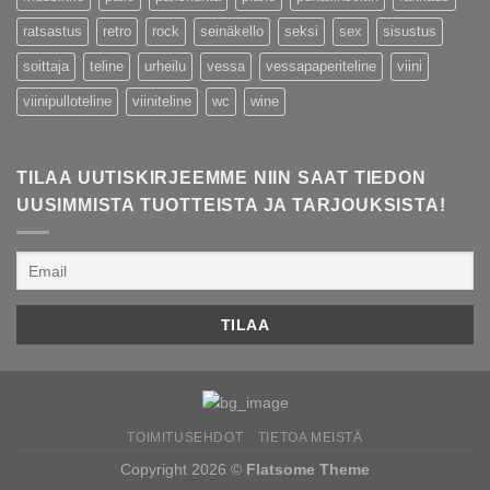
ratsastus
retro
rock
seinäkello
seksi
sex
sisustus
soittaja
teline
urheilu
vessa
vessapaperiteline
viini
viinipulloteline
viiniteline
wc
wine
TILAA UUTISKIRJEEMME NIIN SAAT TIEDON
UUSIMMISTA TUOTTEISTA JA TARJOUKSISTA!
TOIMITUSEHDOT
TIETOA MEISTÄ
Copyright 2026 ©
Flatsome Theme