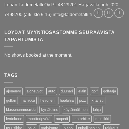
Lenan Taidemetalli Oy PL 48 29201 Harjavalta puh. 020
7498700 (ark. klo 9-16) info@taidemetalli.fi
LÖYDÄT MYYNTIOSASTOMME SEURAAVISTA
TAPAHTUMISTA
No shows booked at the moment.
TAGS
ajoneuvo
ajoneuvot
auto
duunari
eläin
golf
golfaaja
golfari
harrikka
hevonen
häälahja
jazz
kitaristi
klassinenmusiikki
kynäteline
käytännöllinen
lahja
lentokone
moottoripyörä
mopedi
motorbike
musiikki
muusikko
pallo
pariskunta
piano
puhallinsoitin
rakkaus