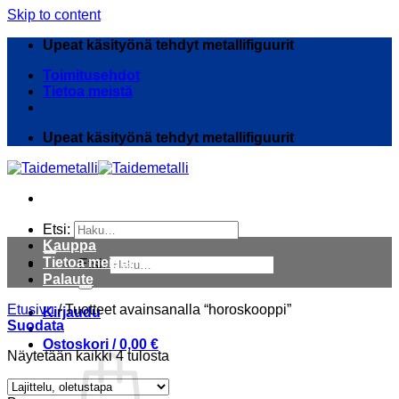
Skip to content
Upeat käsityönä tehdyt metallifiguurit
Toimitusehdot
Tietoa meistä
Upeat käsityönä tehdyt metallifiguurit
Etsi:
Kauppa
Tietoa meistä
Etsi:
Palaute
Etusivu
/
Tuotteet avainsanalla “horoskooppi”
Kirjaudu
Suodata
Ostoskori /
0,00
€
Näytetään kaikki 4 tulosta