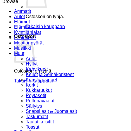
Browse
Ammatit
Autot
Ostoskori on tyhjä.
Eläimet
Takaisin kauppaan
Elämää
Kynttilänjalat
Ostoskori
Lentokone
Moottoripyörät
Musiikki
Muut
Autot
Hyllyt
Kahvikupit
Ostoskori on tyhjä.
Kellot ja Seinäkoristeet
Koriste-esineet
Takaisin kauppaan
Korkit
Kukkaruukut
Pöytäsetit
Pullonavaajat
Säilytys
Snapsilasit & Juomalasit
Taskumatit
Taulut ja kyltit
Tossut