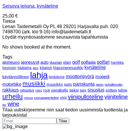
Seisova leijona, kynäteline
25,00
€
Tietoa
Lenan Taidemetalli Oy PL 48 29201 Harjavalta puh. 020
7498700 (ark. klo 9-16) info@taidemetalli.fi
Löydät myyntiosastomme seuraavista tapahtumista
No shows booked at the moment.
Tags
ajoneuvo
ajoneuvot
golf
golfaaja
golfari
auto
duunari
eläin
harrikka
kynäteline
klassinenmusiikki
hevonen
häälahja
kitaristi
jazz
lahja
moottoripyörä
mopedi
käytännöllinen
lentokone
musiikki
pariskunta
motorbike
muusikko
pallo
piano
puhallinsoitin
rakkaus
sisustus
seksi
sex
ratsastus
rock
seinäkello
soittaja
teline
retro
urheilu
viinipulloteline
viiniteline
viini
vessa
vessapaperiteline
wine
wc
Tilaa uutiskirjeemme niin saat tiedon uusimmista tuotteista ja
tarjouksista!