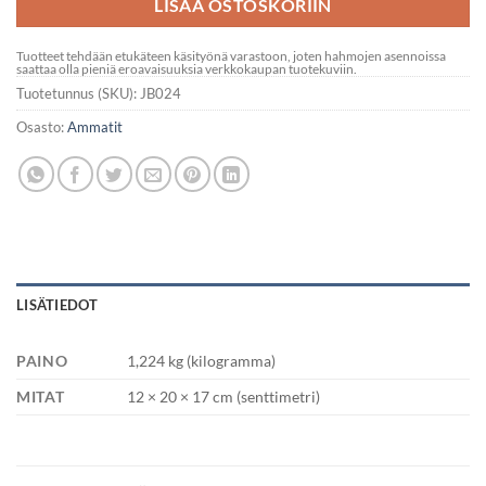
LISÄÄ OSTOSKORIIN
Tuotteet tehdään etukäteen käsityönä varastoon, joten hahmojen asennoissa
saattaa olla pieniä eroavaisuuksia verkkokaupan tuotekuviin.
Tuotetunnus (SKU):
JB024
Osasto:
Ammatit
LISÄTIEDOT
PAINO
1,224 kg (kilogramma)
MITAT
12 × 20 × 17 cm (senttimetri)