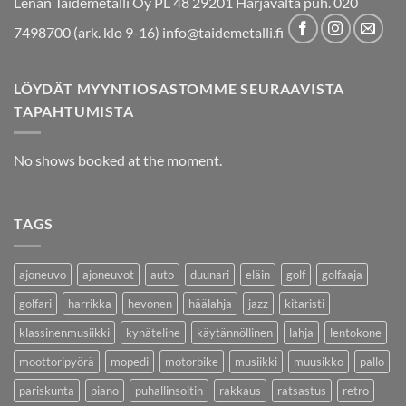
Lenan Taidemetalli Oy PL 48 29201 Harjavalta puh. 020
7498700 (ark. klo 9-16) info@taidemetalli.fi
LÖYDÄT MYYNTIOSASTOMME SEURAAVISTA
TAPAHTUMISTA
No shows booked at the moment.
TAGS
ajoneuvo
ajoneuvot
auto
duunari
eläin
golf
golfaaja
golfari
harrikka
hevonen
häälahja
jazz
kitaristi
klassinenmusiikki
kynäteline
käytännöllinen
lahja
lentokone
moottoripyörä
mopedi
motorbike
musiikki
muusikko
pallo
pariskunta
piano
puhallinsoitin
rakkaus
ratsastus
retro