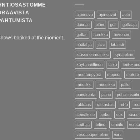
YNTIOSASTOMME
URAAVISTA
ajoneuvo
ajoneuvot
auto
PAHTUMISTA
duunari
eläin
golf
golfaaja
golfari
harrikka
hevonen
shows booked at the moment.
häälahja
jazz
kitaristi
klassinenmusiikki
kynäteline
käytännöllinen
lahja
lentokon
moottoripyörä
mopedi
motorb
musiikki
muusikko
pallo
pariskunta
piano
puhallinsoiti
rakkaus
ratsastus
retro
roc
seinäkello
seksi
sex
sisus
soittaja
teline
urheilu
vessa
vessapaperiteline
viini