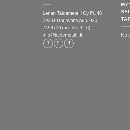
MY
SE
Lenan Taidemetalli Oy PL 48
TA
29201 Harjavalta puh. 020
7498700 (ark. klo 9-16)
info@taidemetalli.fi
No 