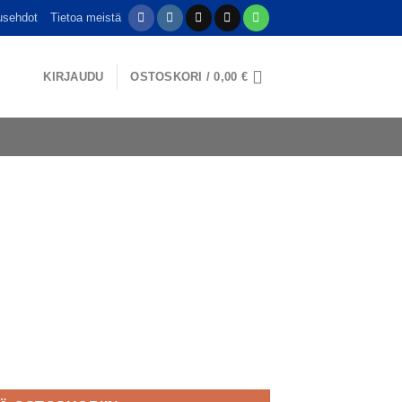
usehdot
Tietoa meistä
KIRJAUDU
OSTOSKORI /
0,00
€