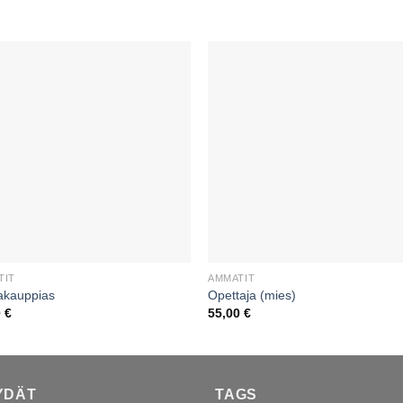
TIT
AMMATIT
akauppias
Opettaja (mies)
0
€
55,00
€
YDÄT
TAGS