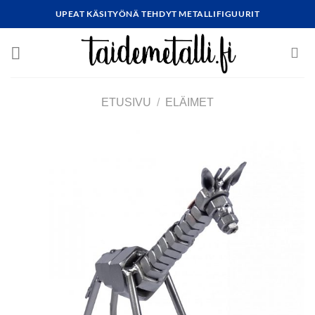
Skip
UPEAT KÄSITYÖNÄ TEHDYT METALLIFIGUURIT
to
content
ETUSIVU
/
ELÄIMET