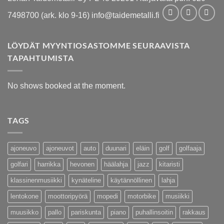
7498700 (ark. klo 9-16) info@taidemetalli.fi
LÖYDÄT MYYNTIOSASTOMME SEURAAVISTA
TAPAHTUMISTA
No shows booked at the moment.
TAGS
ajoneuvo
ajoneuvot
auto
duunari
eläin
golf
golfaaja
golfari
harrikka
hevonen
häälahja
jazz
kitaristi
klassinenmusiikki
kynäteline
käytännöllinen
lahja
lentokone
moottoripyörä
mopedi
motorbike
musiikki
muusikko
pallo
pariskunta
piano
puhallinsoitin
rakkaus