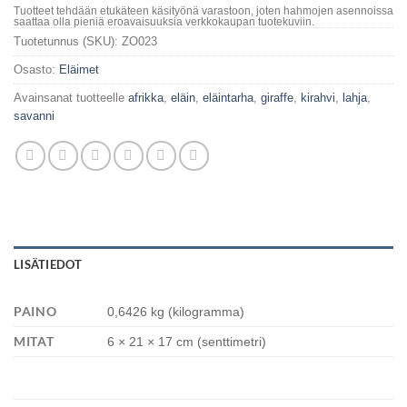
Tuotteet tehdään etukäteen käsityönä varastoon, joten hahmojen asennoissa
saattaa olla pieniä eroavaisuuksia verkkokaupan tuotekuviin.
Tuotetunnus (SKU):
ZO023
Osasto:
Eläimet
Avainsanat tuotteelle
afrikka
,
eläin
,
eläintarha
,
giraffe
,
kirahvi
,
lahja
,
savanni
LISÄTIEDOT
PAINO
0,6426 kg (kilogramma)
MITAT
6 × 21 × 17 cm (senttimetri)