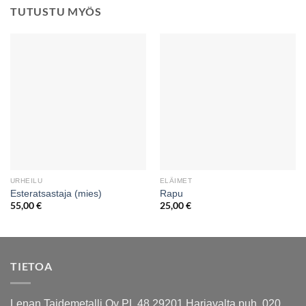
TUTUSTU MYÖS
URHEILU
ELÄIMET
Esteratsastaja (mies)
Rapu
55,00
€
25,00
€
TIETOA
Lenan Taidemetalli Oy PL 48 29201 Harjavalta puh. 020