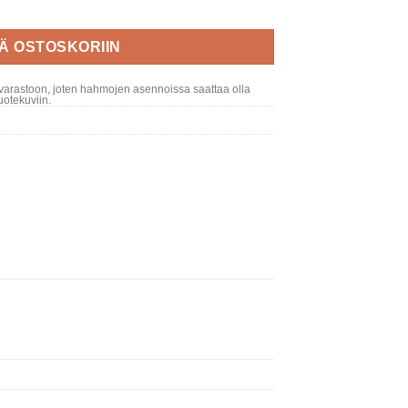
ÄÄ OSTOSKORIIN
varastoon, joten hahmojen asennoissa saattaa olla
otekuviin.