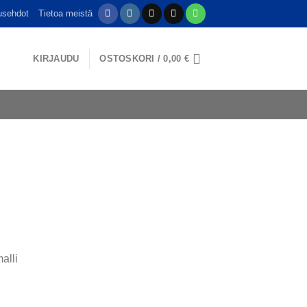
usehdot
Tietoa meistä
KIRJAUDU
OSTOSKORI /
0,00
€
alli