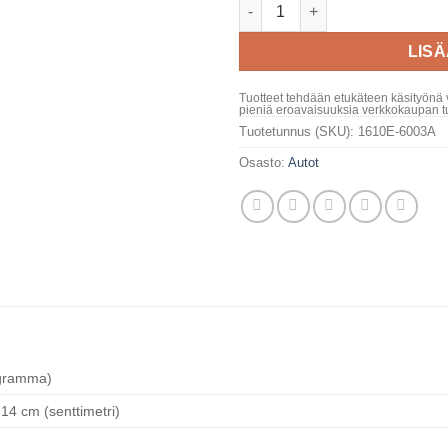
Fiat 500 määrä
LIS
Tuotteet tehdään etukäteen käsityönä 
pieniä eroavaisuuksia verkkokaupan tu
Tuotetunnus (SKU):
1610E-6003A
Osasto:
Autot
ogramma)
 14 cm (senttimetri)