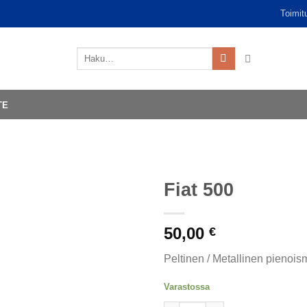
Toimit
Etsi:
TE
Fiat 500
50,00
€
Peltinen / Metallinen pienoism
Varastossa