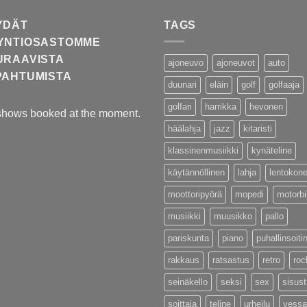
YDÄT
TAGS
YNTIOSASTOMME
URAAVISTA
ajoneuvo
ajoneuvot
auto
PAHTUMISTA
duunari
eläin
golf
golfaaja
golfari
harrikka
hevonen
shows booked at the moment.
häälahja
jazz
kitaristi
klassinenmusiikki
kynäteline
käytännöllinen
lahja
lentokon
moottoripyörä
mopedi
motorb
musiikki
muusikko
pallo
pariskunta
piano
puhallinsoiti
rakkaus
ratsastus
retro
roc
seinäkello
seksi
sex
sisus
soittaja
teline
urheilu
vessa