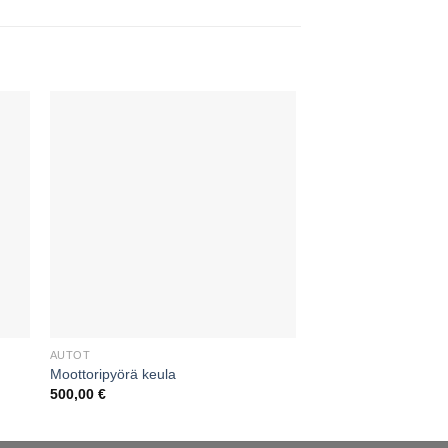
AUTOT
AUTOT
Moottoripyörä keula
T2 volkkari
500,00
€
55,00
€