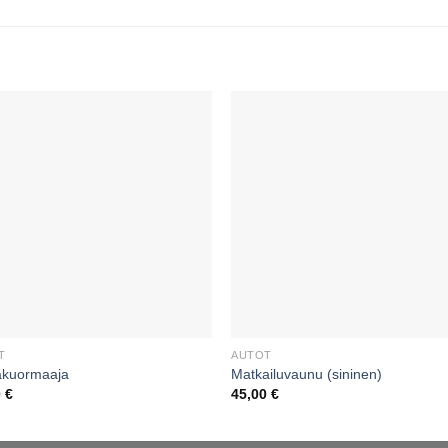
T
AUTOT
äkuormaaja
Matkailuvaunu (sininen)
0
€
45,00
€