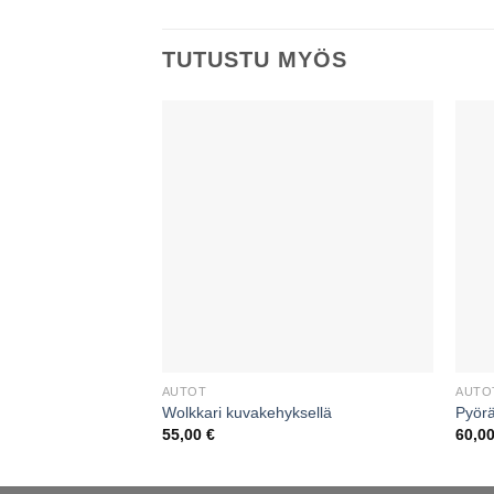
TUTUSTU MYÖS
AUTOT
AUTO
Wolkkari kuvakehyksellä
Pyör
55,00
€
60,0