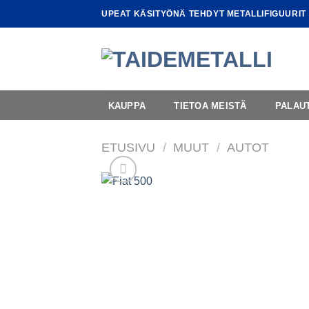
Skip
UPEAT KÄSITYÖNÄ TEHDYT METALLIFIGUURIT
to
content
KAUPPA
TIETOA MEISTÄ
PALAU
ETUSIVU
/
MUUT
/
AUTOT