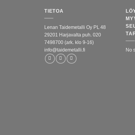
TIETOA
LÖ
MY
SE
Lenan Taidemetalli Oy PL 48
TA
29201 Harjavalta puh. 020
7498700 (ark. klo 9-16)
info@taidemetalli.fi
No 