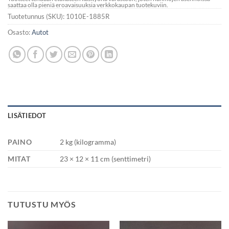
saattaa olla pieniä eroavaisuuksia verkkokaupan tuotekuviin.
Tuotetunnus (SKU):
1010E-1885R
Osasto:
Autot
LISÄTIEDOT
PAINO
2 kg (kilogramma)
MITAT
23 × 12 × 11 cm (senttimetri)
TUTUSTU MYÖS