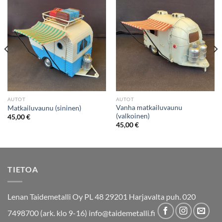
AUTOT
AUTOT
Vanha matkailuvaunu
Matkailuvaunu (sininen)
(valkoinen)
45,00
€
45,00
€
TIETOA
Lenan Taidemetalli Oy PL 48 29201 Harjavalta puh. 020
7498700 (ark. klo 9-16) info@taidemetalli.fi