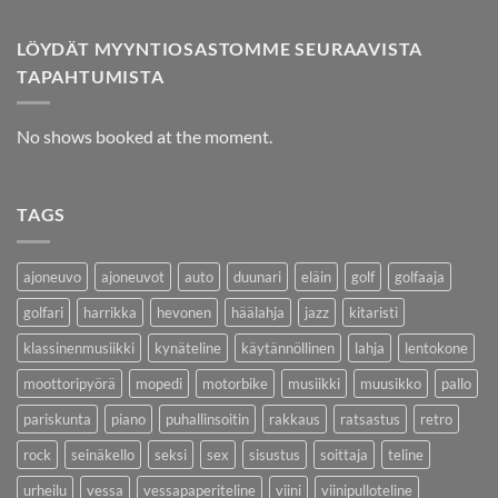
LÖYDÄT MYYNTIOSASTOMME SEURAAVISTA
TAPAHTUMISTA
No shows booked at the moment.
TAGS
ajoneuvo
ajoneuvot
auto
duunari
eläin
golf
golfaaja
golfari
harrikka
hevonen
häälahja
jazz
kitaristi
klassinenmusiikki
kynäteline
käytännöllinen
lahja
lentokone
moottoripyörä
mopedi
motorbike
musiikki
muusikko
pallo
pariskunta
piano
puhallinsoitin
rakkaus
ratsastus
retro
rock
seinäkello
seksi
sex
sisustus
soittaja
teline
urheilu
vessa
vessapaperiteline
viini
viinipulloteline