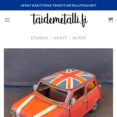
Skip
UPEAT KÄSITYÖNÄ TEHDYT METALLIFIGUURIT
to
content
ETUSIVU
/
MUUT
/
AUTOT