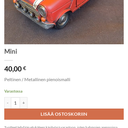
Mini
40,00
€
Peltinen / Metallinen pienoismalli
Varastossa
Mini määrä
LISÄÄ OSTOSKORIIN
Tuotteet tehdään etukäteen käsityönä varastoon, joten hahmojen asennoissa