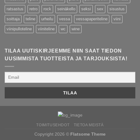
ratsastus
retro
rock
seinäkello
seksi
sex
sisustus
soittaja
teline
urheilu
vessa
vessapaperiteline
viini
viinipulloteline
viiniteline
wc
wine
TILAA UUTISKIRJEEMME NIIN SAAT TIEDON
UUSIMMISTA TUOTTEISTA JA TARJOUKSISTA!
TOIMITUSEHDOT
TIETOA MEISTÄ
Copyright 2026 ©
Flatsome Theme