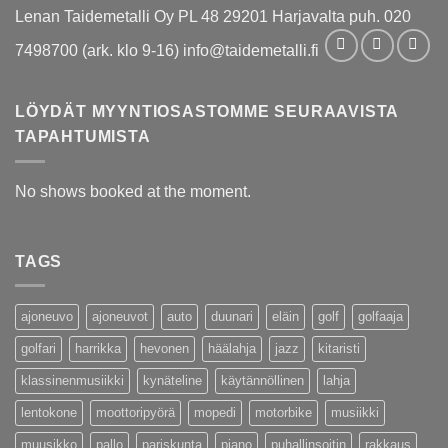
Lenan Taidemetalli Oy PL 48 29201 Harjavalta puh. 020
7498700 (ark. klo 9-16) info@taidemetalli.fi
LÖYDÄT MYYNTIOSASTOMME SEURAAVISTA
TAPAHTUMISTA
No shows booked at the moment.
TAGS
ajoneuvo
ajoneuvot
auto
duunari
eläin
golf
golfaaja
golfari
harrikka
hevonen
häälahja
jazz
kitaristi
klassinenmusiikki
kynäteline
käytännöllinen
lahja
lentokone
moottoripyörä
mopedi
motorbike
musiikki
muusikko
pallo
pariskunta
piano
puhallinsoitin
rakkaus