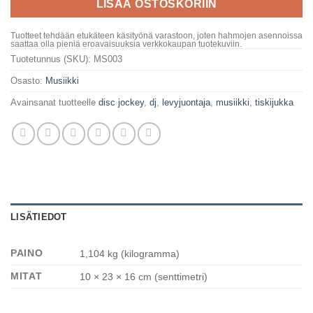
LISÄÄ OSTOSKORIIN
Tuotteet tehdään etukäteen käsityönä varastoon, joten hahmojen asennoissa
saattaa olla pieniä eroavaisuuksia verkkokaupan tuotekuviin.
Tuotetunnus (SKU):
MS003
Osasto:
Musiikki
Avainsanat tuotteelle
disc jockey
,
dj
,
levyjuontaja
,
musiikki
,
tiskijukka
LISÄTIEDOT
PAINO
1,104 kg (kilogramma)
MITAT
10 × 23 × 16 cm (senttimetri)