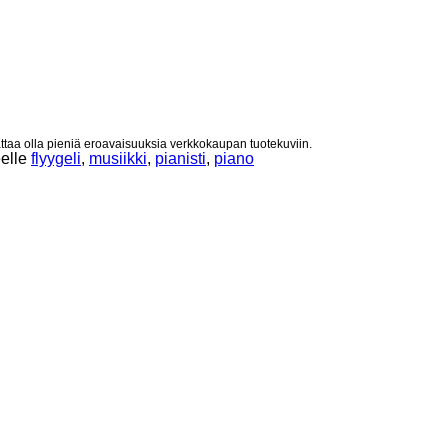
taa olla pieniä eroavaisuuksia verkkokaupan tuotekuviin.
eelle
flyygeli
,
musiikki
,
pianisti
,
piano