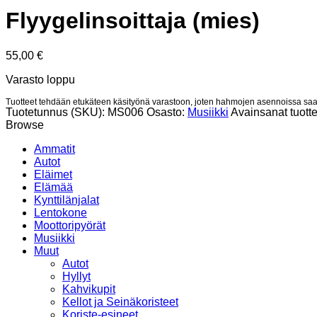
Flyygelinsoittaja (mies)
55,00
€
Varasto loppu
Tuotteet tehdään etukäteen käsityönä varastoon, joten hahmojen asennoissa saat
Tuotetunnus (SKU):
MS006
Osasto:
Musiikki
Avainsanat tuott
Browse
Ammatit
Autot
Eläimet
Elämää
Kynttilänjalat
Lentokone
Moottoripyörät
Musiikki
Muut
Autot
Hyllyt
Kahvikupit
Kellot ja Seinäkoristeet
Koriste-esineet