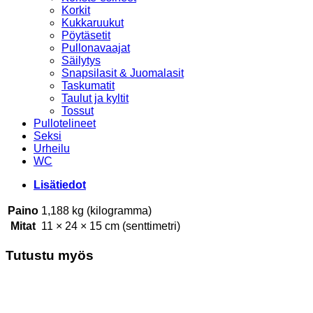
Korkit
Kukkaruukut
Pöytäsetit
Pullonavaajat
Säilytys
Snapsilasit & Juomalasit
Taskumatit
Taulut ja kyltit
Tossut
Pullotelineet
Seksi
Urheilu
WC
Lisätiedot
Paino
1,188 kg (kilogramma)
Mitat
11 × 24 × 15 cm (senttimetri)
Tutustu myös