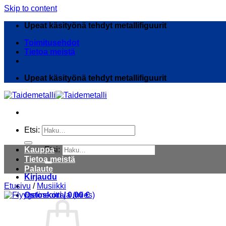
Skip to content
Upeat käsityönä tehdyt metallifiguurit
Toimitusehdot
Tietoa meistä
Upeat käsityönä tehdyt metallifiguurit
Etsi:
Kauppa
Etsi:
Tietoa meistä
Palaute
Kirjaudu
Etusivu
/
Musiikki
Ostoskori /
0,00
€