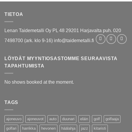
TIETOA
Lenan Taidemetalli Oy PL 48 29201 Harjavalta puh. 020
7498700 (ark. klo 9-16) info@taidemetalli.fi
LÖYDÄT MYYNTIOSASTOMME SEURAAVISTA
TAPAHTUMISTA
No shows booked at the moment.
TAGS
ajoneuvo
ajoneuvot
auto
duunari
eläin
golf
golfaaja
golfari
harrikka
hevonen
häälahja
jazz
kitaristi