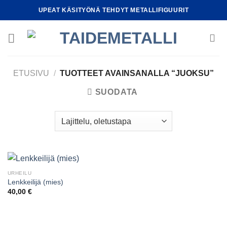
Skip
UPEAT KÄSITYÖNÄ TEHDYT METALLIFIGUURIT
to
content
ETUSIVU
/
TUOTTEET AVAINSANALLA “JUOKSU”
SUODATA
URHEILU
Lenkkeilijä (mies)
40,00
€