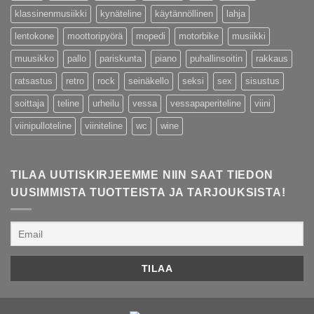
klassinenmusiikki
kynäteline
käytännöllinen
lahja
lentokone
moottoripyörä
mopedi
motorbike
musiikki
muusikko
pallo
pariskunta
piano
puhallinsoitin
rakkaus
ratsastus
retro
rock
seinäkello
seksi
sex
sisustus
soittaja
teline
urheilu
vessa
vessapaperiteline
viini
viinipulloteline
viiniteline
wc
wine
TILAA UUTISKIRJEEMME NIIN SAAT TIEDON
UUSIMMISTA TUOTTEISTA JA TARJOUKSISTA!