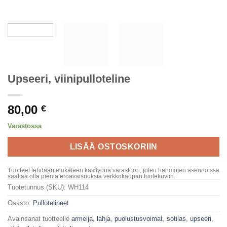
Upseeri, viinipulloteline
80,00
€
Varastossa
LISÄÄ OSTOSKORIIN
Tuotteet tehdään etukäteen käsityönä varastoon, joten hahmojen asennoissa
saattaa olla pieniä eroavaisuuksia verkkokaupan tuotekuviin.
Tuotetunnus (SKU):
WH114
Osasto:
Pullotelineet
Avainsanat tuotteelle
armeija
,
lahja
,
puolustusvoimat
,
sotilas
,
upseeri
,