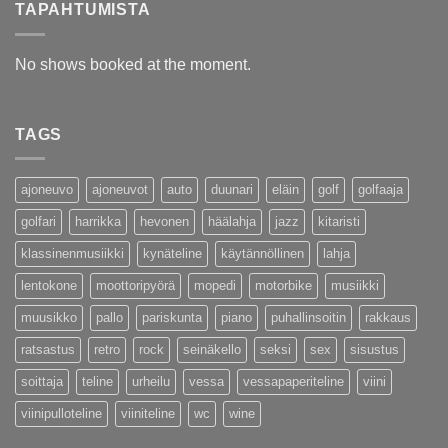
TAPAHTUMISTA
No shows booked at the moment.
TAGS
ajoneuvo
ajoneuvot
auto
duunari
eläin
golf
golfaaja
golfari
harrikka
hevonen
häälahja
jazz
kitaristi
klassinenmusiikki
kynäteline
käytännöllinen
lahja
lentokone
moottoripyörä
mopedi
motorbike
musiikki
muusikko
pallo
pariskunta
piano
puhallinsoitin
rakkaus
ratsastus
retro
rock
seinäkello
seksi
sex
sisustus
soittaja
teline
urheilu
vessa
vessapaperiteline
viini
viinipulloteline
viiniteline
wc
wine