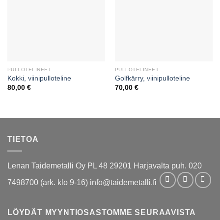
PULLOTELINEET
PULLOTELINEET
Kokki, viinipulloteline
Golfkärry, viinipulloteline
80,00
€
70,00
€
TIETOA
Lenan Taidemetalli Oy PL 48 29201 Harjavalta puh. 020
7498700 (ark. klo 9-16) info@taidemetalli.fi
LÖYDÄT MYYNTIOSASTOMME SEURAAVISTA