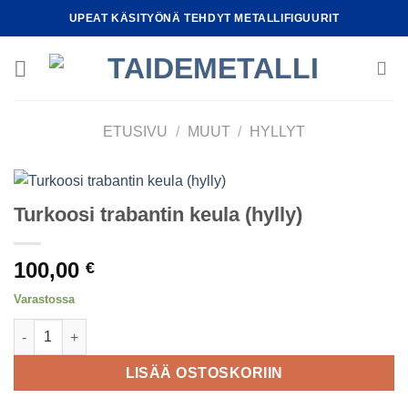
Skip
UPEAT KÄSITYÖNÄ TEHDYT METALLIFIGUURIT
to
content
ETUSIVU
/
MUUT
/
HYLLYT
Turkoosi trabantin keula (hylly)
100,00
€
Varastossa
Turkoosi trabantin keula (hylly) määrä
LISÄÄ OSTOSKORIIN