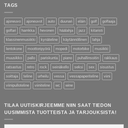
TAGS
ajoneuvo
ajoneuvot
auto
duunari
eläin
golf
golfaaja
golfari
harrikka
hevonen
häälahja
jazz
kitaristi
klassinenmusiikki
kynäteline
käytännöllinen
lahja
lentokone
moottoripyörä
mopedi
motorbike
musiikki
muusikko
pallo
pariskunta
piano
puhallinsoitin
rakkaus
ratsastus
retro
rock
seinäkello
seksi
sex
sisustus
soittaja
teline
urheilu
vessa
vessapaperiteline
viini
viinipulloteline
viiniteline
wc
wine
TILAA UUTISKIRJEEMME NIIN SAAT TIEDON
UUSIMMISTA TUOTTEISTA JA TARJOUKSISTA!