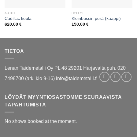
AUTOT
HYLLYT
Cadillac keula
Kleinbussin perä (kaappi)
620,00
€
150,00
€
TIETOA
Lenan Taidemetalli Oy PL 48 29201 Harjavalta puh. 020
7498700 (ark. klo 9-16) info@taidemetalli.fi
LÖYDÄT MYYNTIOSASTOMME SEURAAVISTA
TAPAHTUMISTA
No shows booked at the moment.