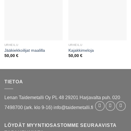
URHEILU
URHEILU
Jääkiekkoilijat maalilla
Kajakkimeloja
50,00
€
50,00
€
TIETOA
Lenan Taidemetalli Oy PL 48 29201 Harjavalta puh. 020
7498700 (ark. klo 9-16) info@taidemetalli.fi
LÖYDÄT MYYNTIOSASTOMME SEURAAVISTA