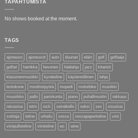
TAPAHTUMISTA
No shows booked at the moment.
TAGS
ajoneuvo
ajoneuvot
auto
duunari
eläin
golf
golfaaja
golfari
harrikka
hevonen
häälahja
jazz
kitaristi
klassinenmusiikki
kynäteline
käytännöllinen
lahja
lentokone
moottoripyörä
mopedi
motorbike
musiikki
muusikko
pallo
pariskunta
piano
puhallinsoitin
rakkaus
ratsastus
retro
rock
seinäkello
seksi
sex
sisustus
soittaja
teline
urheilu
vessa
vessapaperiteline
viini
viinipulloteline
viiniteline
wc
wine