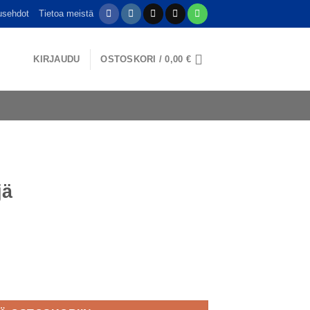
usehdot
Tietoa meistä
KIRJAUDU
OSTOSKORI /
0,00
€
jä