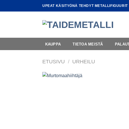
Skip
UPEAT KÄSITYÖNÄ TEHDYT METALLIFIGUURIT
to
content
KAUPPA
TIETOA MEISTÄ
PALAU
ETUSIVU
/
URHEILU