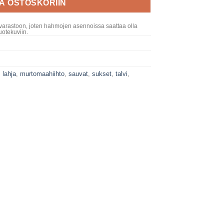
ÄÄ OSTOSKORIIN
varastoon, joten hahmojen asennoissa saattaa olla
otekuviin.
,
lahja
,
murtomaahiihto
,
sauvat
,
sukset
,
talvi
,