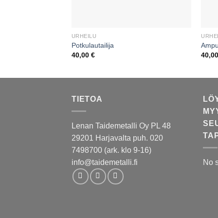
URHEILU
URHE
Potkulautailija
Ampu
40,00
€
40,0
TIETOA
LÖ
MY
SE
Lenan Taidemetalli Oy PL 48
TA
29201 Harjavalta puh. 020
7498700 (ark. klo 9-16)
info@taidemetalli.fi
No 