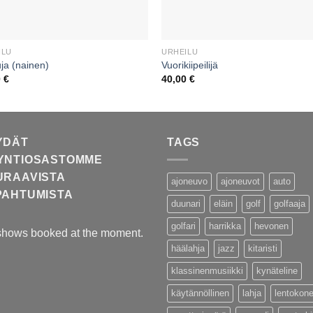
ILU
URHEILU
ja (nainen)
Vuorikiipeilijä
0
€
40,00
€
YDÄT
TAGS
YNTIOSASTOMME
URAAVISTA
ajoneuvo
ajoneuvot
auto
PAHTUMISTA
duunari
eläin
golf
golfaaja
golfari
harrikka
hevonen
shows booked at the moment.
häälahja
jazz
kitaristi
klassinenmusiikki
kynäteline
käytännöllinen
lahja
lentokon