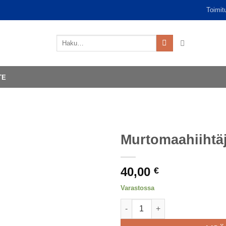
Toimit
Etsi:
TE
Murtomaahiihtä
40,00
€
Varastossa
Murtomaahiihtäjä määrä