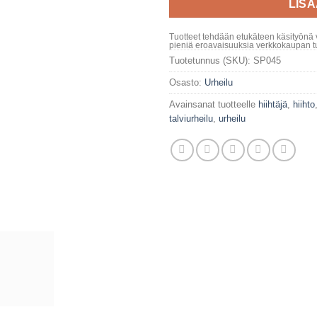
LIS
Tuotteet tehdään etukäteen käsityönä 
pieniä eroavaisuuksia verkkokaupan tu
Tuotetunnus (SKU):
SP045
Osasto:
Urheilu
Avainsanat tuotteelle
hiihtäjä
,
hiihto
talviurheilu
,
urheilu