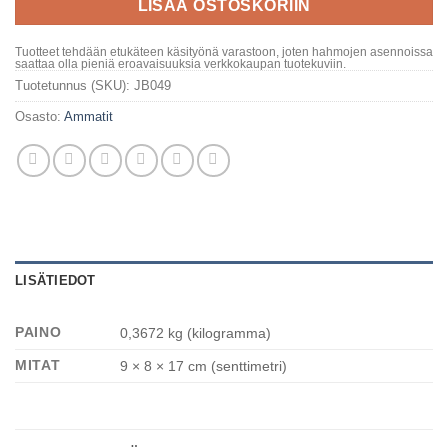
LISÄÄ OSTOSKORIIN
Tuotteet tehdään etukäteen käsityönä varastoon, joten hahmojen asennoissa
saattaa olla pieniä eroavaisuuksia verkkokaupan tuotekuviin.
Tuotetunnus (SKU):
JB049
Osasto:
Ammatit
LISÄTIEDOT
PAINO
0,3672 kg (kilogramma)
MITAT
9 × 8 × 17 cm (senttimetri)