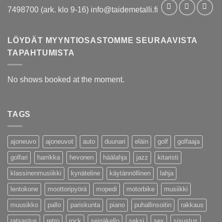
7498700 (ark. klo 9-16) info@taidemetalli.fi
LÖYDÄT MYYNTIOSASTOMME SEURAAVISTA
TAPAHTUMISTA
No shows booked at the moment.
TAGS
ajoneuvo
ajoneuvot
auto
duunari
eläin
golf
golfaaja
golfari
harrikka
hevonen
häälahja
jazz
kitaristi
klassinenmusiikki
kynäteline
käytännöllinen
lahja
lentokone
moottoripyörä
mopedi
motorbike
musiikki
muusikko
pallo
pariskunta
piano
puhallinsoitin
rakkaus
ratsastus
retro
rock
seinäkello
seksi
sex
sisustus