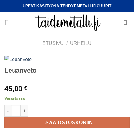
Skip
UPEAT KÄSITYÖNÄ TEHDYT METALLIFIGUURIT
to
content
ETUSIVU
/
URHEILU
Leuanveto
45,00
€
Varastossa
Leuanveto määrä
LISÄÄ OSTOSKORIIN