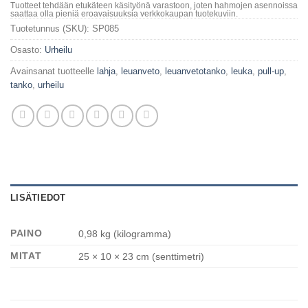
Tuotteet tehdään etukäteen käsityönä varastoon, joten hahmojen asennoissa
saattaa olla pieniä eroavaisuuksia verkkokaupan tuotekuviin.
Tuotetunnus (SKU):
SP085
Osasto:
Urheilu
Avainsanat tuotteelle
lahja
,
leuanveto
,
leuanvetotanko
,
leuka
,
pull-up
,
tanko
,
urheilu
LISÄTIEDOT
PAINO
0,98 kg (kilogramma)
MITAT
25 × 10 × 23 cm (senttimetri)