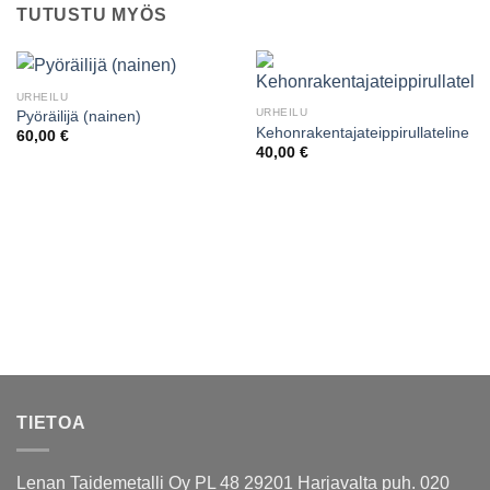
TUTUSTU MYÖS
URHEILU
URHEILU
Pyöräilijä (nainen)
Kehonrakentajateippirullateline
60,00
€
40,00
€
TIETOA
Lenan Taidemetalli Oy PL 48 29201 Harjavalta puh. 020