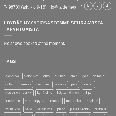
7498700 (ark. klo 9-16) info@taidemetalli.fi
LÖYDÄT MYYNTIOSASTOMME SEURAAVISTA
TAPAHTUMISTA
No shows booked at the moment.
TAGS
ajoneuvo
ajoneuvot
auto
duunari
eläin
golf
golfaaja
golfari
harrikka
hevonen
häälahja
jazz
kitaristi
klassinenmusiikki
kynäteline
käytännöllinen
lahja
lentokone
moottoripyörä
mopedi
motorbike
musiikki
muusikko
pallo
pariskunta
piano
puhallinsoitin
rakkaus