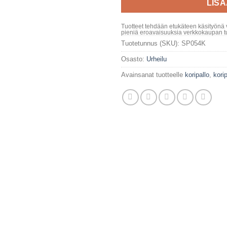
LIS
Tuotteet tehdään etukäteen käsityönä 
pieniä eroavaisuuksia verkkokaupan tu
Tuotetunnus (SKU):
SP054K
Osasto:
Urheilu
Avainsanat tuotteelle
koripallo
,
korip