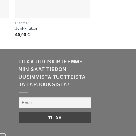
URHEILU
URHEILU
Jenkkifutari
Pyöräilijä (nainen)
40,00
€
60,00
€
TILAA UUTISKIRJEEMME
NIIN SAAT TIEDON
UUSIMMISTA TUOTTEISTA
JA TARJOUKSISTA!
e