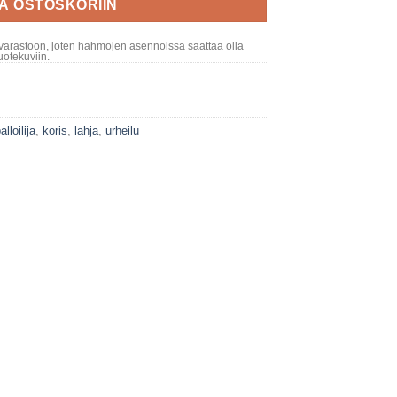
ÄÄ OSTOSKORIIN
varastoon, joten hahmojen asennoissa saattaa olla
otekuviin.
alloilija
,
koris
,
lahja
,
urheilu