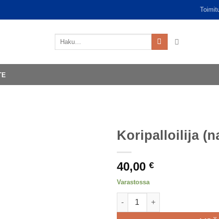
Toimit
Etsi:
TE
Koripalloilija (
40,00
€
Varastossa
Koripalloilija (nainen) määrä