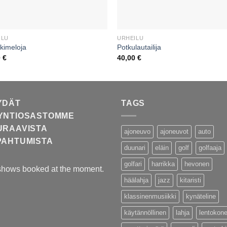
ILU
URHEILU
kimeloja
Potkulautailija
0
€
40,00
€
YDÄT
TAGS
YNTIOSASTOMME
URAAVISTA
ajoneuvo
ajoneuvot
auto
PAHTUMISTA
duunari
eläin
golf
golfaaja
golfari
harrikka
hevonen
shows booked at the moment.
häälahja
jazz
kitaristi
klassinenmusiikki
kynäteline
käytännöllinen
lahja
lentokon