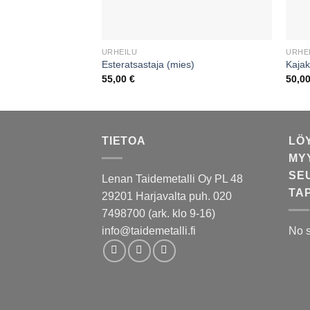
URHEILU
URHE
Esteratsastaja (mies)
Kajak
55,00
€
50,0
TIETOA
LÖ
MY
SE
Lenan Taidemetalli Oy PL 48
TA
29201 Harjavalta puh. 020
7498700 (ark. klo 9-16)
info@taidemetalli.fi
No 