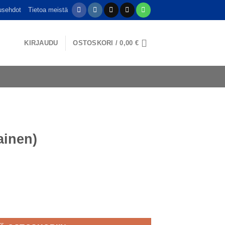
usehdot
Tietoa meistä
KIRJAUDU
OSTOSKORI /
0,00
€
nainen)