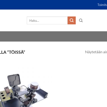
Toimit
Etsi:
Näytetään ai
LA “TÖISSÄ”