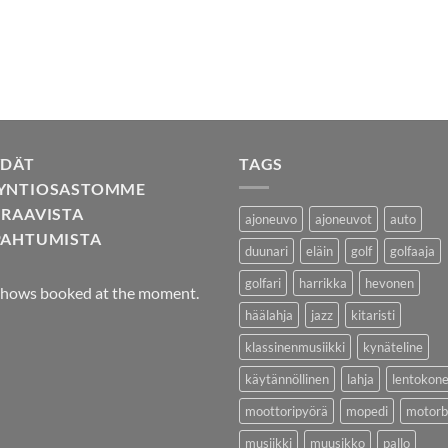
YDÄT
TAGS
YNTIOSASTOMME
URAAVISTA
ajoneuvo
ajoneuvot
auto
PAHTUMISTA
duunari
eläin
golf
golfaaja
golfari
harrikka
hevonen
hows booked at the moment.
häälahja
jazz
kitaristi
klassinenmusiikki
kynäteline
käytännöllinen
lahja
lentokon
moottoripyörä
mopedi
motorb
musiikki
muusikko
pallo