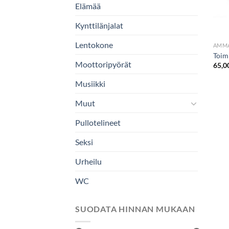
Elämää
Kynttilänjalat
Lentokone
AMMA
Toimi
Moottoripyörät
65,0
Musiikki
Muut
Pullotelineet
Seksi
Urheilu
WC
SUODATA HINNAN MUKAAN