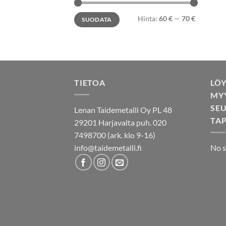
Minimihinta
Maksimihinta
Hinta:
60 €
—
70 €
SUODATA
TIETOA
LÖ
MY
SE
Lenan Taidemetalli Oy PL 48
TA
29201 Harjavalta puh. 020
7498700 (ark. klo 9-16)
info@taidemetalli.fi
No s