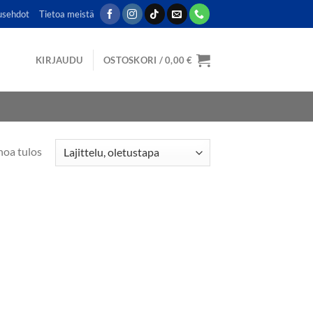
usehdot
Tietoa meistä
KIRJAUDU
OSTOSKORI /
0,00
€
noa tulos