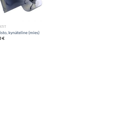
TIT
sto, kynäteline (mies)
0
€