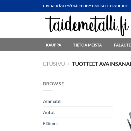
Skip
UPEAT KÄSITYÖNÄ TEHDYT METALLIFIGUURIT
to
content
KAUPPA
TIETOA MEISTÄ
PALAUTE
ETUSIVU
/
TUOTTEET AVAINSANAL
BROWSE
Ammatit
Autot
Eläimet