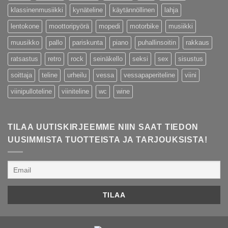
klassinenmusiikki
kynäteline
käytännöllinen
lahja
lentokone
moottoripyörä
mopedi
motorbike
musiikki
muusikko
pallo
pariskunta
piano
puhallinsoitin
rakkaus
ratsastus
retro
rock
seinäkello
seksi
sex
sisustus
soittaja
teline
urheilu
vessa
vessapaperiteline
viini
viinipulloteline
viiniteline
wc
wine
TILAA UUTISKIRJEEMME NIIN SAAT TIEDON
UUSIMMISTA TUOTTEISTA JA TARJOUKSISTA!