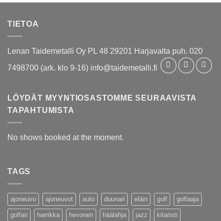
TIETOA
Lenan Taidemetalli Oy PL 48 29201 Harjavalta puh. 020
7498700 (ark. klo 9-16) info@taidemetalli.fi
LÖYDÄT MYYNTIOSASTOMME SEURAAVISTA
TAPAHTUMISTA
No shows booked at the moment.
TAGS
ajoneuvo
ajoneuvot
auto
duunari
eläin
golf
golfaaja
golfari
harrikka
hevonen
häälahja
jazz
kitaristi