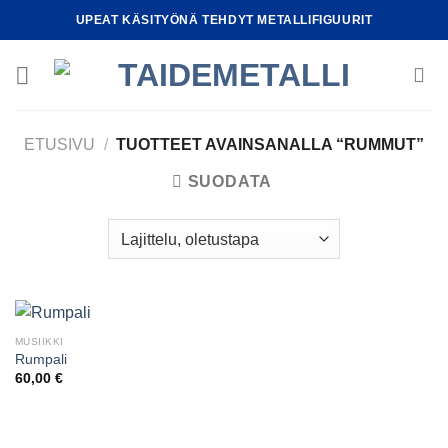
Skip
UPEAT KÄSITYÖNÄ TEHDYT METALLIFIGUURIT
to
content
ETUSIVU
/
TUOTTEET AVAINSANALLA “RUMMUT”
SUODATA
MUSIIKKI
Rumpali
60,00
€