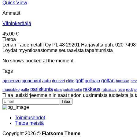
Quick View
Ammatit
Viininkerääjä
45,00
€
Tietoa
Lenan Taidemetalli Oy PL 48 29201 Harjavalta puh. 020 7498700
Löydät myyntiosastomme seuraavista tapahtumista
No shows booked at the moment.
Tags
ajoneuvo
ajoneuvot
golf
golfaaja
golfari
auto
duunari
eläin
harrikka
hev
pariskunta
rakkaus
muusikko
pallo
ratsastus
rock
s
piano
puhallinsoitin
retro
Tilaa uutiskirjeemme niin saat tiedon uusimmista tuotteista ja t
Toimitusehdot
Tietoa meistä
Copyright 2026 ©
Flatsome Theme