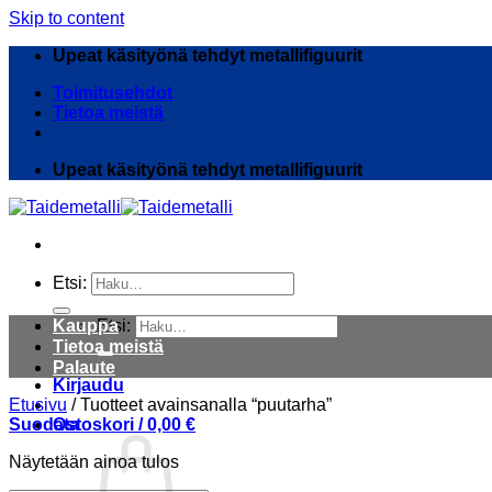
Skip to content
Upeat käsityönä tehdyt metallifiguurit
Toimitusehdot
Tietoa meistä
Upeat käsityönä tehdyt metallifiguurit
Etsi:
Kauppa
Etsi:
Tietoa meistä
Palaute
Kirjaudu
Etusivu
/
Tuotteet avainsanalla “puutarha”
Suodata
Ostoskori /
0,00
€
Näytetään ainoa tulos