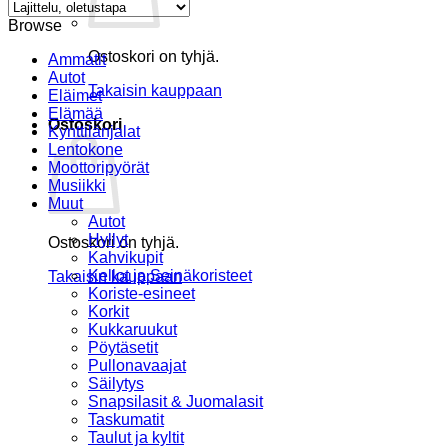
Browse
Ostoskori on tyhjä.
Ammatit
Autot
Takaisin kauppaan
Eläimet
Elämää
Ostoskori
Kynttilänjalat
Lentokone
Moottoripyörät
Musiikki
Muut
Autot
Hyllyt
Ostoskori on tyhjä.
Kahvikupit
Kellot ja Seinäkoristeet
Takaisin kauppaan
Koriste-esineet
Korkit
Kukkaruukut
Pöytäsetit
Pullonavaajat
Säilytys
Snapsilasit & Juomalasit
Taskumatit
Taulut ja kyltit