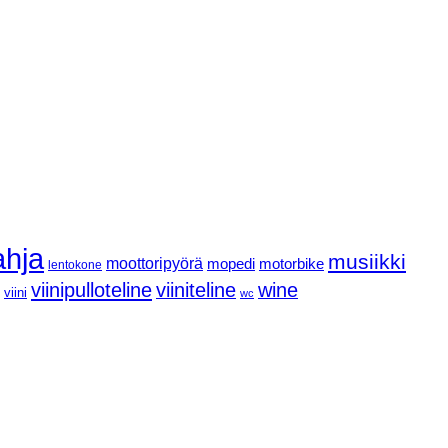
ahja
musiikki
moottoripyörä
mopedi
motorbike
lentokone
viinipulloteline
viiniteline
wine
viini
wc