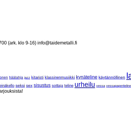
 (ark. klo 9-16) info@taidemetalli.fi
l
kynäteline
käytännöllinen
klassinenmusiikki
onen
häälahja
kitaristi
jazz
urheilu
sisustus
seksi
sex
einäkello
soittaja
teline
vessa
vessapaperiteline
arjouksista!