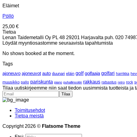
Eläimet
Pöllö
25,00
€
Tietoa
Lenan Taidemetalli Oy PL 48 29201 Harjavalta puh. 020 7498700
Löydät myyntiosastomme seuraavista tapahtumista
No shows booked at the moment.
Tags
ajoneuvo
ajoneuvot
golf
golfaaja
golfari
auto
duunari
eläin
harrikka
hev
pariskunta
rakkaus
muusikko
pallo
ratsastus
rock
s
piano
puhallinsoitin
retro
Tilaa uutiskirjeemme niin saat tiedon uusimmista tuotteista ja t
Toimitusehdot
Tietoa meistä
Copyright 2026 ©
Flatsome Theme
Etsi: