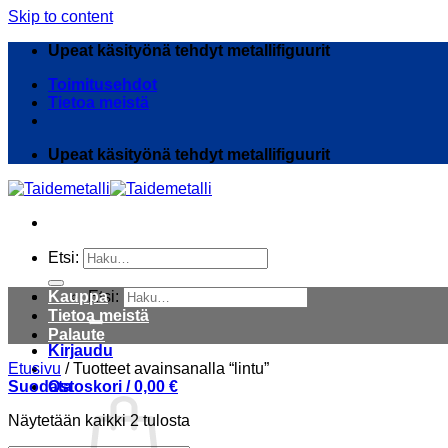
Skip to content
Upeat käsityönä tehdyt metallifiguurit
Toimitusehdot
Tietoa meistä
Upeat käsityönä tehdyt metallifiguurit
Etsi:
Kauppa
Etsi:
Tietoa meistä
Palaute
Kirjaudu
Etusivu
/
Tuotteet avainsanalla “lintu”
Suodata
Ostoskori /
0,00
€
Näytetään kaikki 2 tulosta