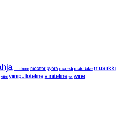
ahja
musiikki
moottoripyörä
mopedi
motorbike
lentokone
viinipulloteline
viiniteline
wine
viini
wc