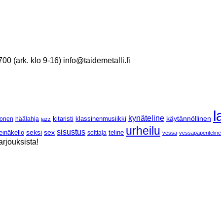
 (ark. klo 9-16) info@taidemetalli.fi
l
kynäteline
käytännöllinen
klassinenmusiikki
onen
häälahja
kitaristi
jazz
urheilu
sisustus
seksi
sex
einäkello
soittaja
teline
vessa
vessapaperiteline
arjouksista!