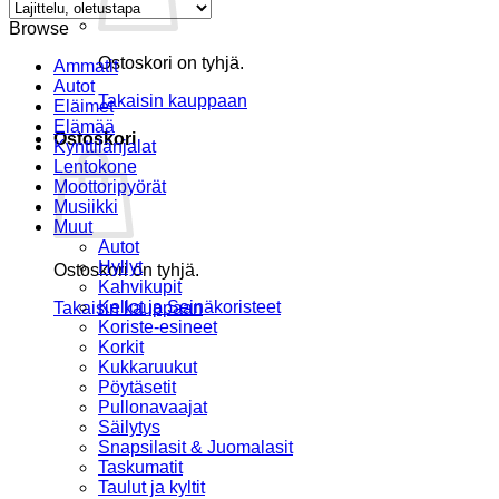
Browse
Ostoskori on tyhjä.
Ammatit
Autot
Takaisin kauppaan
Eläimet
Elämää
Ostoskori
Kynttilänjalat
Lentokone
Moottoripyörät
Musiikki
Muut
Autot
Hyllyt
Ostoskori on tyhjä.
Kahvikupit
Kellot ja Seinäkoristeet
Takaisin kauppaan
Koriste-esineet
Korkit
Kukkaruukut
Pöytäsetit
Pullonavaajat
Säilytys
Snapsilasit & Juomalasit
Taskumatit
Taulut ja kyltit