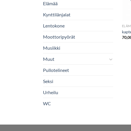
Elämää
Kynttilänjalat
Lentokone
ELÄM
kapt
Moottoripyörät
70,0
Musiikki
Muut
Pullotelineet
Seksi
Urheilu
WC