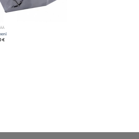
ÄÄ
eeni
0
€