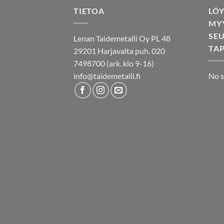
TIETOA
LÖ
MY
SE
Lenan Taidemetalli Oy PL 48
TA
29201 Harjavalta puh. 020
7498700 (ark. klo 9-16)
info@taidemetalli.fi
No s