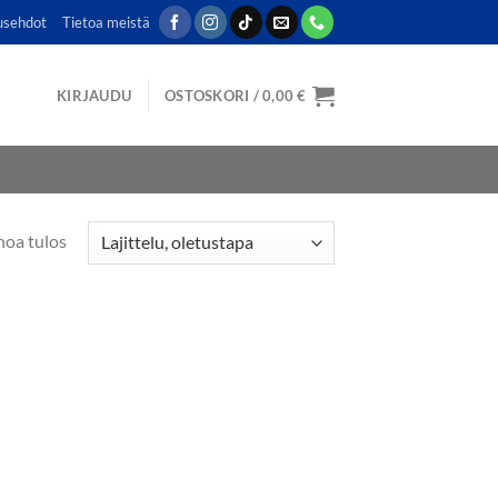
usehdot
Tietoa meistä
KIRJAUDU
OSTOSKORI /
0,00
€
noa tulos