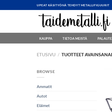
Skip
UPEAT KÄSITYÖNÄ TEHDYT METALLIFIGUURIT
to
content
KAUPPA
TIETOA MEISTÄ
PALAUTE
ETUSIVU
/
TUOTTEET AVAINSANAL
BROWSE
Ammatit
Autot
Eläimet