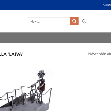
Toimit
Etsi:
Näytetään ai
LA “LAIVA”