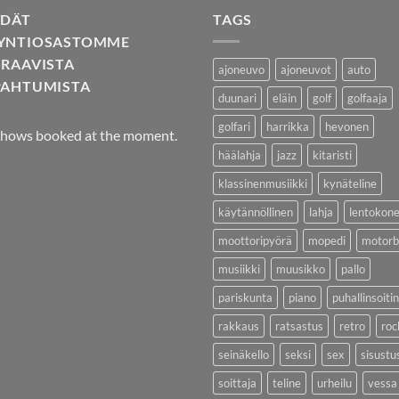
YDÄT
TAGS
YNTIOSASTOMME
URAAVISTA
ajoneuvo
ajoneuvot
auto
PAHTUMISTA
duunari
eläin
golf
golfaaja
golfari
harrikka
hevonen
hows booked at the moment.
häälahja
jazz
kitaristi
klassinenmusiikki
kynäteline
käytännöllinen
lahja
lentokon
moottoripyörä
mopedi
motorb
musiikki
muusikko
pallo
pariskunta
piano
puhallinsoitin
rakkaus
ratsastus
retro
roc
seinäkello
seksi
sex
sisustu
soittaja
teline
urheilu
vessa