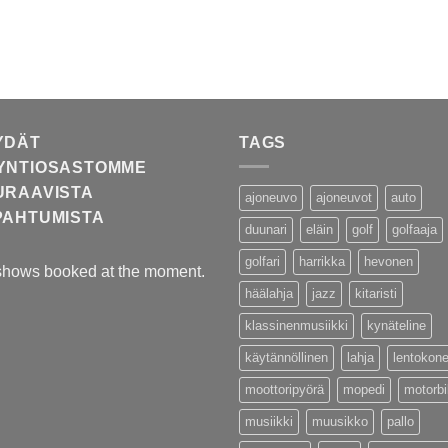
YDÄT
TAGS
YNTIOSASTOMME
URAAVISTA
ajoneuvo
ajoneuvot
auto
PAHTUMISTA
duunari
eläin
golf
golfaaja
golfari
harrikka
hevonen
shows booked at the moment.
häälahja
jazz
kitaristi
klassinenmusiikki
kynäteline
käytännöllinen
lahja
lentokon
moottoripyörä
mopedi
motorb
musiikki
muusikko
pallo