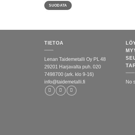
Minimihinta
Maksimihinta
SUODATA
TIETOA
LÖ
MY
SE
Lenan Taidemetalli Oy PL 48
TA
29201 Harjavalta puh. 020
7498700 (ark. klo 9-16)
info@taidemetalli.fi
No 