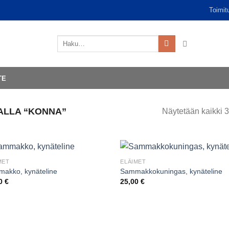
Toimit
Etsi:
TE
ALLA “KONNA”
Näytetään kaikki 3
MET
ELÄIMET
akko, kynäteline
Sammakkokuningas, kynäteline
00
€
25,00
€