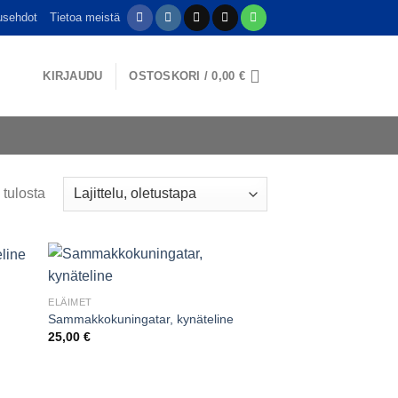
usehdot
Tietoa meistä
KIRJAUDU
OSTOSKORI /
0,00
€
 tulosta
ELÄIMET
Sammakkokuningatar, kynäteline
25,00
€