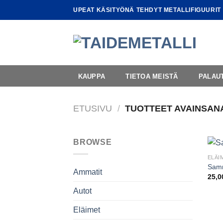
Skip
UPEAT KÄSITYÖNÄ TEHDYT METALLIFIGUURIT
to
content
KAUPPA
TIETOA MEISTÄ
PALAU
ETUSIVU
/
TUOTTEET AVAINSAN
BROWSE
ELÄI
Samm
Ammatit
25,
Autot
Eläimet