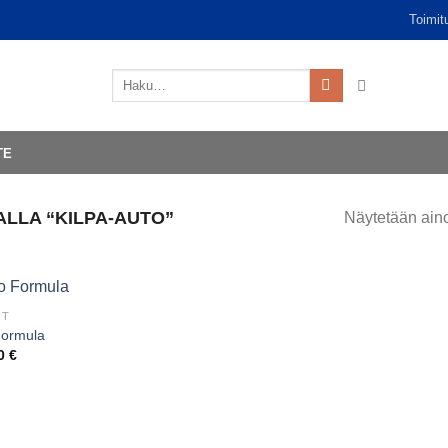
Toimit
Etsi:
TE
LLA “KILPA-AUTO”
Näytetään aino
OT
Formula
00
€