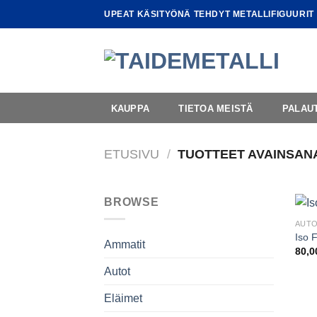
Skip
UPEAT KÄSITYÖNÄ TEHDYT METALLIFIGUURIT
to
content
KAUPPA
TIETOA MEISTÄ
PALAU
ETUSIVU
/
TUOTTEET AVAINSANA
BROWSE
AUT
Iso 
Ammatit
80,
Autot
Eläimet