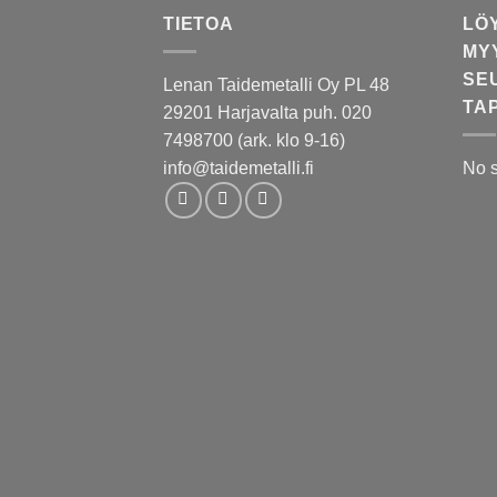
TIETOA
LÖ
MY
SE
Lenan Taidemetalli Oy PL 48
TA
29201 Harjavalta puh. 020
7498700 (ark. klo 9-16)
info@taidemetalli.fi
No 