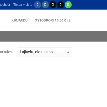
usehdot
Tietoa meistä
KIRJAUDU
OSTOSKORI /
0,00
€
a tulos