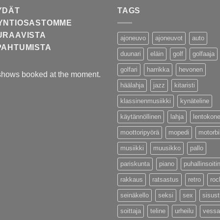
YDÄT
TAGS
YNTIOSASTOMME
URAAVISTA
ajoneuvo
ajoneuvot
auto
PAHTUMISTA
duunari
eläin
golf
golfaaja
golfari
harrikka
hevonen
shows booked at the moment.
häälahja
jazz
kitaristi
klassinenmusiikki
kynäteline
käytännöllinen
lahja
lentokon
moottoripyörä
mopedi
motorb
musiikki
muusikko
pallo
pariskunta
piano
puhallinsoiti
rakkaus
ratsastus
retro
roc
seinäkello
seksi
sex
sisus
soittaja
teline
urheilu
vessa