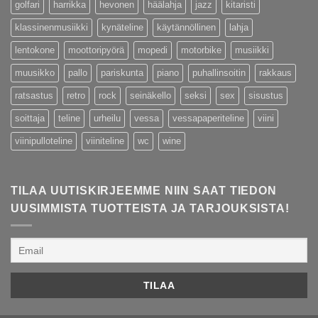
golfari
harrikka
hevonen
häälahja
jazz
kitaristi
klassinenmusiikki
kynäteline
käytännöllinen
lahja
lentokone
moottoripyörä
mopedi
motorbike
musiikki
muusikko
pallo
pariskunta
piano
puhallinsoitin
rakkaus
ratsastus
retro
rock
seinäkello
seksi
sex
sisustus
soittaja
teline
urheilu
vessa
vessapaperiteline
viini
viinipulloteline
viiniteline
wc
wine
TILAA UUTISKIRJEEMME NIIN SAAT TIEDON
UUSIMMISTA TUOTTEISTA JA TARJOUKSISTA!