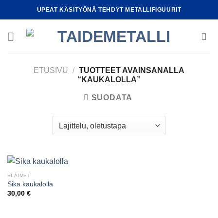
Skip
UPEAT KÄSITYÖNÄ TEHDYT METALLIFIGUURIT
to
content
ETUSIVU
/
TUOTTEET AVAINSANALLA
“KAUKALOLLA”
SUODATA
ELÄIMET
Sika kaukalolla
30,00
€