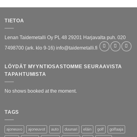
TIETOA
Lenan Taidemetalli Oy PL 48 29201 Harjavalta puh. 020
7498700 (ark. klo 9-16) info@taidemetalli.fi
LÖYDÄT MYYNTIOSASTOMME SEURAAVISTA
TAPAHTUMISTA
No shows booked at the moment.
TAGS
ajoneuvo
ajoneuvot
auto
duunari
eläin
golf
golfaaja