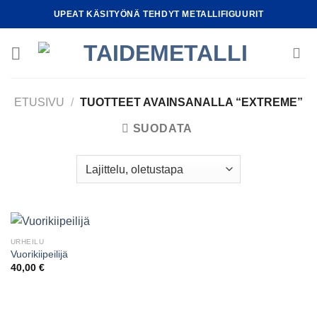
Skip
UPEAT KÄSITYÖNÄ TEHDYT METALLIFIGUURIT
to
content
ETUSIVU
/
TUOTTEET AVAINSANALLA “EXTREME”
SUODATA
URHEILU
Vuorikiipeilijä
40,00
€