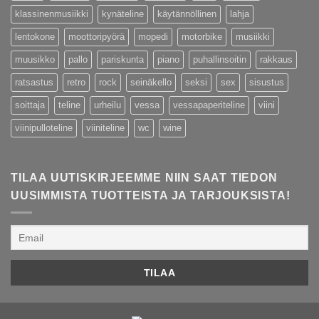
klassinenmusiikki
kynäteline
käytännöllinen
lahja
lentokone
moottoripyörä
mopedi
motorbike
musiikki
muusikko
pallo
pariskunta
piano
puhallinsoitin
rakkaus
ratsastus
retro
rock
seinäkello
seksi
sex
sisustus
soittaja
teline
urheilu
vessa
vessapaperiteline
viini
viinipulloteline
viiniteline
wc
wine
TILAA UUTISKIRJEEMME NIIN SAAT TIEDON
UUSIMMISTA TUOTTEISTA JA TARJOUKSISTA!