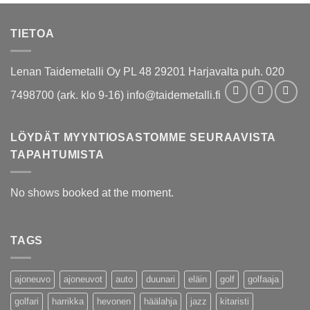
TIETOA
Lenan Taidemetalli Oy PL 48 29201 Harjavalta puh. 020
7498700 (ark. klo 9-16) info@taidemetalli.fi
LÖYDÄT MYYNTIOSASTOMME SEURAAVISTA
TAPAHTUMISTA
No shows booked at the moment.
TAGS
ajoneuvo
ajoneuvot
auto
duunari
eläin
golf
golfaaja
golfari
harrikka
hevonen
häälahja
jazz
kitaristi