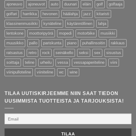
ajoneuvo
ajoneuvot
auto
duunari
eläin
golf
golfaaja
golfari
harrikka
hevonen
häälahja
jazz
kitaristi
klassinenmusiikki
kynäteline
käytännöllinen
lahja
lentokone
moottoripyörä
mopedi
motorbike
musiikki
muusikko
pallo
pariskunta
piano
puhallinsoitin
rakkaus
ratsastus
retro
rock
seinäkello
seksi
sex
sisustus
soittaja
teline
urheilu
vessa
vessapaperiteline
viini
viinipulloteline
viiniteline
wc
wine
TILAA UUTISKIRJEEMME NIIN SAAT TIEDON
UUSIMMISTA TUOTTEISTA JA TARJOUKSISTA!