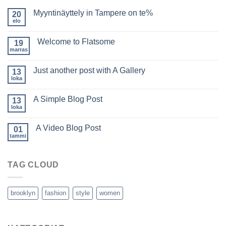
Myyntinäyttely in Tampere on te%
20
elo
Welcome to Flatsome
19
marras
Just another post with A Gallery
13
loka
A Simple Blog Post
13
loka
A Video Blog Post
01
tammi
TAG CLOUD
brooklyn
fashion
style
women