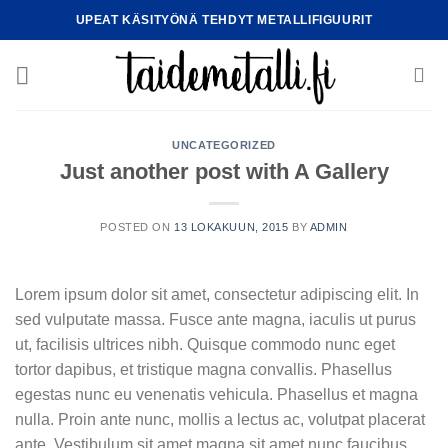
Skip
UPEAT KÄSITYÖNÄ TEHDYT METALLIFIGUURIT
to
content
UNCATEGORIZED
Just another post with A Gallery
POSTED ON
13 LOKAKUUN, 2015
BY
ADMIN
Lorem ipsum dolor sit amet, consectetur adipiscing elit. In
sed vulputate massa. Fusce ante magna, iaculis ut purus
ut, facilisis ultrices nibh. Quisque commodo nunc eget
tortor dapibus, et tristique magna convallis. Phasellus
egestas nunc eu venenatis vehicula. Phasellus et magna
nulla. Proin ante nunc, mollis a lectus ac, volutpat placerat
ante. Vestibulum sit amet magna sit amet nunc faucibus