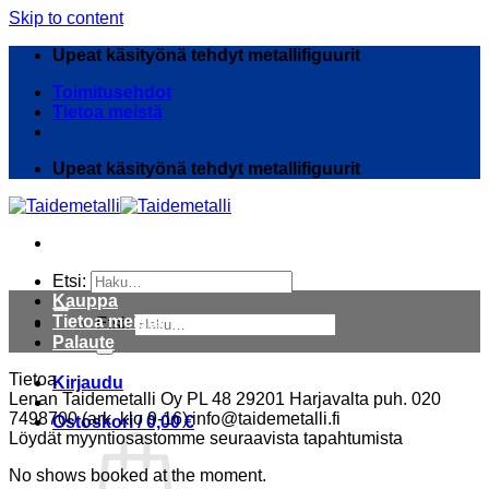
Skip to content
Upeat käsityönä tehdyt metallifiguurit
Toimitusehdot
Tietoa meistä
Upeat käsityönä tehdyt metallifiguurit
Etsi:
Kauppa
Tietoa meistä
Etsi:
Palaute
Tietoa
Kirjaudu
Lenan Taidemetalli Oy PL 48 29201 Harjavalta puh. 020
7498700 (ark. klo 9-16) info@taidemetalli.fi
Ostoskori /
0,00
€
Löydät myyntiosastomme seuraavista tapahtumista
No shows booked at the moment.