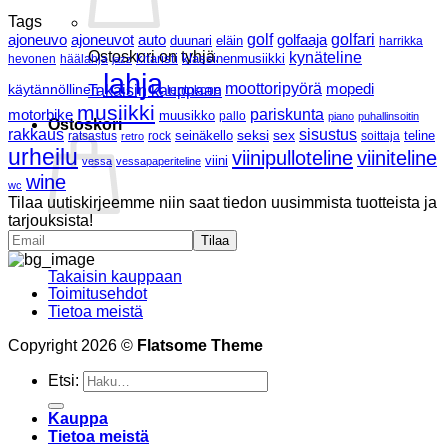
Tags
ajoneuvo
ajoneuvot
golf
golfaaja
golfari
auto
duunari
eläin
harrikka
Ostoskori on tyhjä.
kynäteline
klassinenmusiikki
hevonen
häälahja
kitaristi
jazz
lahja
moottoripyörä
mopedi
käytännöllinen
Takaisin kauppaan
lentokone
musiikki
pariskunta
motorbike
muusikko
pallo
piano
puhallinsoitin
Ostoskori
rakkaus
sisustus
seksi
sex
ratsastus
rock
seinäkello
soittaja
teline
retro
urheilu
viinipulloteline
viiniteline
viini
vessa
vessapaperiteline
wine
wc
Tilaa uutiskirjeemme niin saat tiedon uusimmista tuotteista ja
tarjouksista!
Ostoskori on tyhjä.
Takaisin kauppaan
Toimitusehdot
Tietoa meistä
Copyright 2026 ©
Flatsome Theme
Etsi:
Kauppa
Tietoa meistä