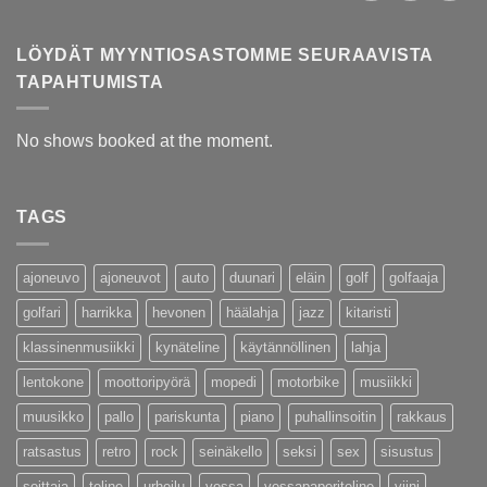
LÖYDÄT MYYNTIOSASTOMME SEURAAVISTA
TAPAHTUMISTA
No shows booked at the moment.
TAGS
ajoneuvo
ajoneuvot
auto
duunari
eläin
golf
golfaaja
golfari
harrikka
hevonen
häälahja
jazz
kitaristi
klassinenmusiikki
kynäteline
käytännöllinen
lahja
lentokone
moottoripyörä
mopedi
motorbike
musiikki
muusikko
pallo
pariskunta
piano
puhallinsoitin
rakkaus
ratsastus
retro
rock
seinäkello
seksi
sex
sisustus
soittaja
teline
urheilu
vessa
vessapaperiteline
viini