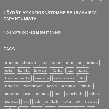
LÖYDÄT MYYNTIOSASTOMME SEURAAVISTA
TAPAHTUMISTA
No shows booked at the moment.
TAGS
ajoneuvo
ajoneuvot
auto
duunari
eläin
golf
golfaaja
golfari
harrikka
hevonen
häälahja
jazz
kitaristi
klassinenmusiikki
kynäteline
käytännöllinen
lahja
lentokone
moottoripyörä
mopedi
motorbike
musiikki
muusikko
pallo
pariskunta
piano
puhallinsoitin
rakkaus
ratsastus
retro
rock
seinäkello
seksi
sex
sisustus