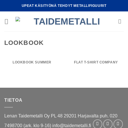
Skip
UPEAT KÄSITYÖNÄ TEHDYT METALLIFIGUURIT
to
content
LOOKBOOK
LOOKBOOK SUMMER
FLAT T-SHIRT COMPANY
TIETOA
Lenan Taidemetalli Oy PL 48 29201 Harjavalta puh. 020
7498700 (ark. klo 9-16) info@taidemetalli.fi