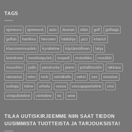
TAGS
ajoneuvo
ajoneuvot
auto
duunari
eläin
golf
golfaaja
golfari
harrikka
hevonen
häälahja
jazz
kitaristi
klassinenmusiikki
kynäteline
käytännöllinen
lahja
lentokone
moottoripyörä
mopedi
motorbike
musiikki
muusikko
pallo
pariskunta
piano
puhallinsoitin
rakkaus
ratsastus
retro
rock
seinäkello
seksi
sex
sisustus
soittaja
teline
urheilu
vessa
vessapaperiteline
viini
viinipulloteline
viiniteline
wc
wine
TILAA UUTISKIRJEEMME NIIN SAAT TIEDON
UUSIMMISTA TUOTTEISTA JA TARJOUKSISTA!