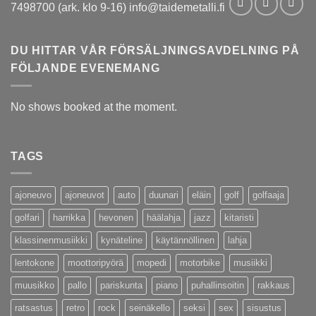
7498700 (ark. klo 9-16) info@taidemetalli.fi
DU HITTAR VÅR FÖRSÄLJNINGSAVDELNING PÅ
FÖLJANDE EVENEMANG
No shows booked at the moment.
TAGS
ajoneuvo
ajoneuvot
auto
duunari
eläin
golf
golfaaja
golfari
harrikka
hevonen
häälahja
jazz
kitaristi
klassinenmusiikki
kynäteline
käytännöllinen
lahja
lentokone
moottoripyörä
mopedi
motorbike
musiikki
muusikko
pallo
pariskunta
piano
puhallinsoitin
rakkaus
ratsastus
retro
rock
seinäkello
seksi
sex
sisustus