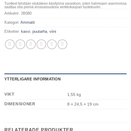
Tuotteet tehdään etukäteen käsityönä varastoon, joten hahmojen asennoissa
saattaa olla pieniä eroavaisuuksia verkkokaupan tuotekuviin.
Artikelnr:
JB080
Kategori:
Ammatit
Etiketter:
kasvi
,
puutarha
,
viini
YTTERLIGARE INFORMATION
VIKT
1,55 kg
DIMENSIONER
8 × 24,5 × 19 cm
RELATERADE PRODUKTER