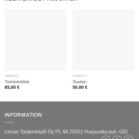
AMMATIT
AMMATIT
Toimistotöitä
Suutari
65,00
€
50,00
€
INFORMATION
Lenan Taidemetalli Oy PL 48 29201 Harjavalta puh. 020