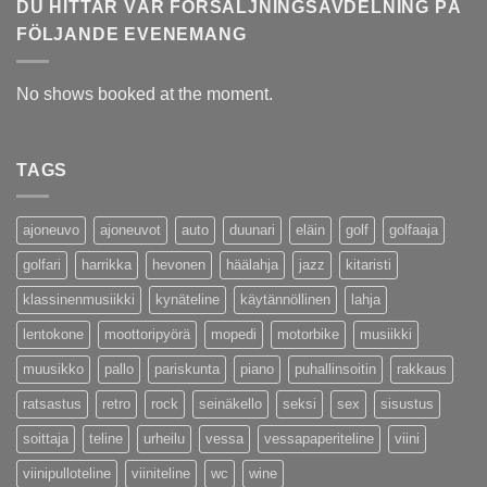
DU HITTAR VÅR FÖRSÄLJNINGSAVDELNING PÅ
FÖLJANDE EVENEMANG
No shows booked at the moment.
TAGS
ajoneuvo
ajoneuvot
auto
duunari
eläin
golf
golfaaja
golfari
harrikka
hevonen
häälahja
jazz
kitaristi
klassinenmusiikki
kynäteline
käytännöllinen
lahja
lentokone
moottoripyörä
mopedi
motorbike
musiikki
muusikko
pallo
pariskunta
piano
puhallinsoitin
rakkaus
ratsastus
retro
rock
seinäkello
seksi
sex
sisustus
soittaja
teline
urheilu
vessa
vessapaperiteline
viini
viinipulloteline
viiniteline
wc
wine