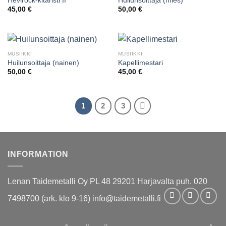
Hevirock-kitaristi II
Huilunsoittaja (mies)
45,00
€
50,00
€
MUSIIKKI
MUSIIKKI
Huilunsoittaja (nainen)
Kapellimestari
50,00
€
45,00
€
1
2
3
INFORMATION
Lenan Taidemetalli Oy PL 48 29201 Harjavalta puh. 020
7498700 (ark. klo 9-16) info@taidemetalli.fi