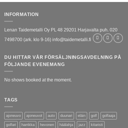
INFORMATION
Lenan Taidemetalli Oy PL 48 29201 Harjavalta puh. 020
7498700 (ark. klo 9-16) info@taidemetalli.fi
DU HITTAR VÅR FÖRSÄLJNINGSAVDELNING PÅ
FÖLJANDE EVENEMANG
No shows booked at the moment.
TAGS
ajoneuvo
ajoneuvot
auto
duunari
eläin
golf
golfaaja
golfari
harrikka
hevonen
häälahja
jazz
kitaristi