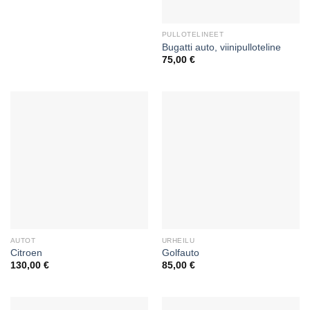
PULLOTELINEET
Bugatti auto, viinipulloteline
75,00
€
AUTOT
URHEILU
Citroen
Golfauto
130,00
€
85,00
€