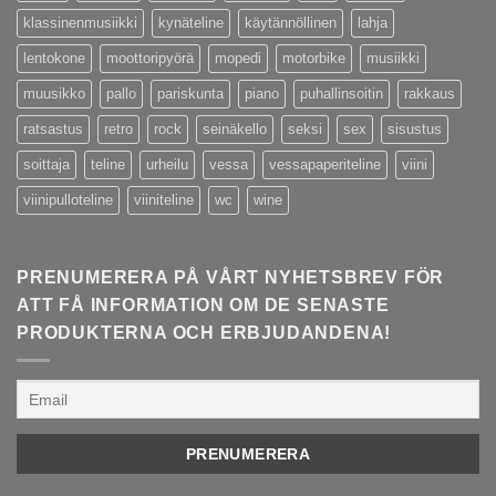
klassinenmusiikki
kynäteline
käytännöllinen
lahja
lentokone
moottoripyörä
mopedi
motorbike
musiikki
muusikko
pallo
pariskunta
piano
puhallinsoitin
rakkaus
ratsastus
retro
rock
seinäkello
seksi
sex
sisustus
soittaja
teline
urheilu
vessa
vessapaperiteline
viini
viinipulloteline
viiniteline
wc
wine
PRENUMERERA PÅ VÅRT NYHETSBREV FÖR
ATT FÅ INFORMATION OM DE SENASTE
PRODUKTERNA OCH ERBJUDANDENA!