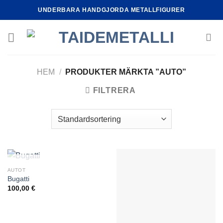
Skip
UNDERBARA HANDGJORDA METALLFIGURER
to
content
HEM
/
PRODUKTER MÄRKTA ”AUTO”
FILTRERA
SLUT I LAGER
AUTOT
Bugatti
100,00
€