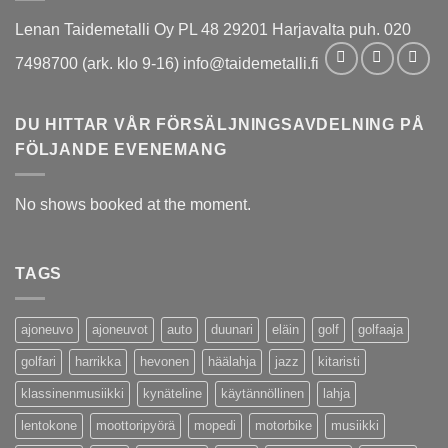
Lenan Taidemetalli Oy PL 48 29201 Harjavalta puh. 020
7498700 (ark. klo 9-16) info@taidemetalli.fi
DU HITTAR VÅR FÖRSÄLJNINGSAVDELNING PÅ
FÖLJANDE EVENEMANG
No shows booked at the moment.
TAGS
ajoneuvo
ajoneuvot
auto
duunari
eläin
golf
golfaaja
golfari
harrikka
hevonen
häälahja
jazz
kitaristi
klassinenmusiikki
kynäteline
käytännöllinen
lahja
lentokone
moottoripyörä
mopedi
motorbike
musiikki