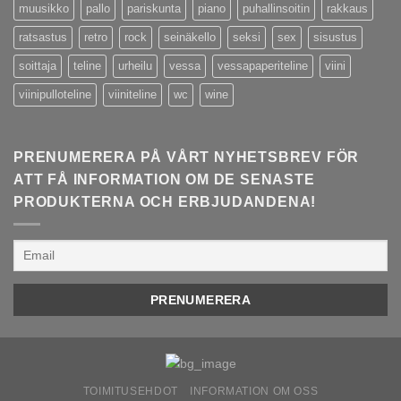
muusikko
pallo
pariskunta
piano
puhallinsoitin
rakkaus
ratsastus
retro
rock
seinäkello
seksi
sex
sisustus
soittaja
teline
urheilu
vessa
vessapaperiteline
viini
viinipulloteline
viiniteline
wc
wine
PRENUMERERA PÅ VÅRT NYHETSBREV FÖR
ATT FÅ INFORMATION OM DE SENASTE
PRODUKTERNA OCH ERBJUDANDENA!
TOIMITUSEHDOT
INFORMATION OM OSS