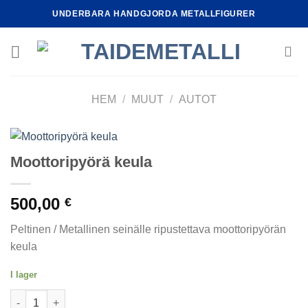
Skip
UNDERBARA HANDGJORDA METALLFIGURER
to
content
HEM
/
MUUT
/
AUTOT
Moottoripyörä keula
500,00
€
Peltinen / Metallinen seinälle ripustettava moottoripyörän
keula
I lager
Moottoripyörä keula mängd